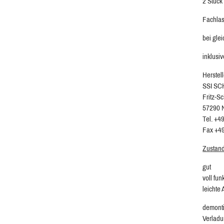
2 Stück
Fachlas
bei glei
inklusi
Herstell
SSI S
Fritz-S
57290 N
Tel. +4
Fax +4
Zustan
gut
voll fun
leichte
demonti
Verladu