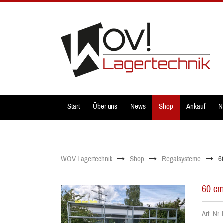
Start
Über uns
News
Shop
Ankauf
N
WOV Lagertechnik
Shop
Regalsysteme
6
60 cm
Art.-Nr