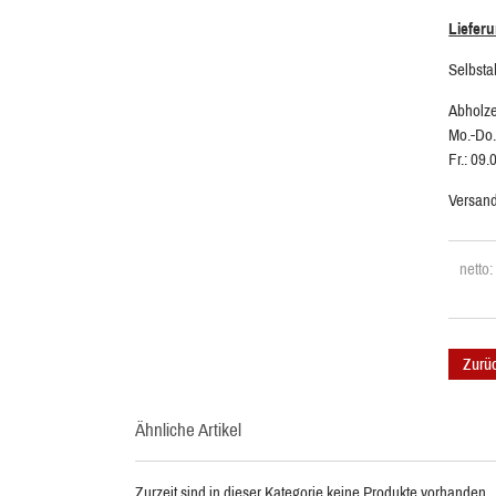
Liefer
Selbsta
Abholze
Mo.-Do.
Fr.: 09.
Versand
netto
Zurü
Ähnliche Artikel
Zurzeit sind in dieser Kategorie keine Produkte vorhanden.