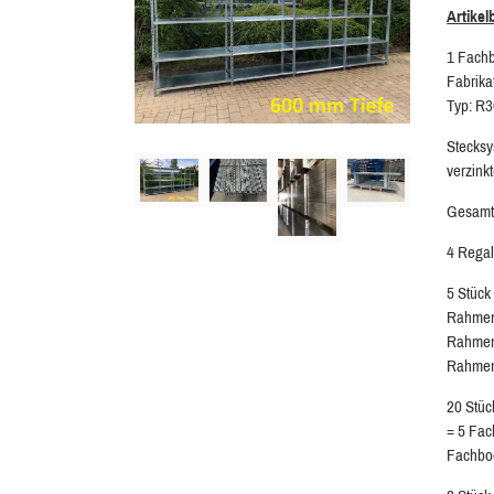
Artikel
1 Fach
Fabrika
Typ: R
Stecks
verzink
Gesamtr
4 Regal
5 Stüc
Rahmen
Rahmen
Rahmen
20 Stü
= 5 Fac
Fachbo