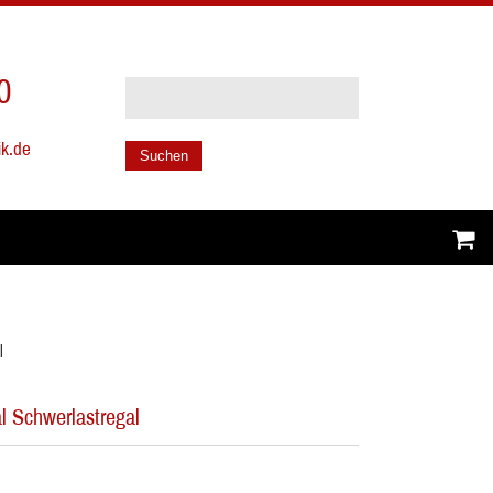
0
ik.de
Suchen
l
l Schwerlastregal