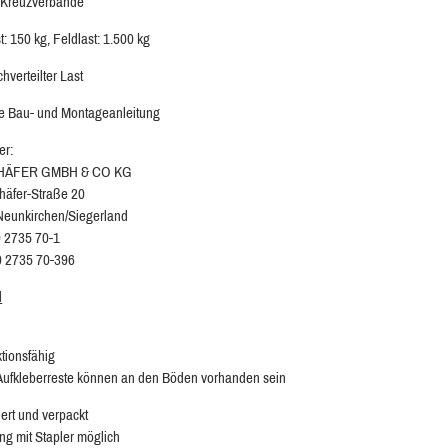
 Kreuzverbände
t: 150 kg, Feldlast: 1.500 kg
chverteilter Last
ve Bau- und Montageanleitung
er:
CHÄFER GMBH & CO KG
chäfer-Straße 20
eunkirchen/Siegerland
9 2735 70-1
9 2735 70-396
d
ktionsfähig
 Aufkleberreste können an den Böden vorhanden sein
ert und verpackt
ng mit Stapler möglich