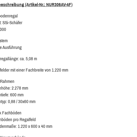
beschreibung (Artikel-Nr.: NUR306AV-4F)
bodenregal
t: SSi-Schäfer
3000
ystem
te Ausführung
egallänge: ca. 5,08 m
felder mit einer Fachbreite von 1.220 mm
k Rahmen
höhe: 2.278 mm
tiefe: 600 mm
typ: 0,88 / 30x60 mm
ck Fachböden
hböden pro Regalfeld
denmaße: 1.220 x 600 x 40 mm