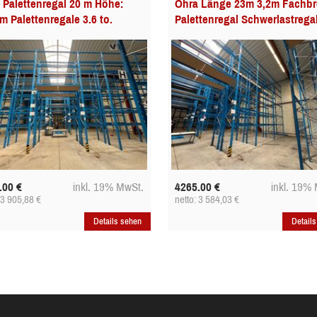
 Palettenregal 20 m Höhe:
Ohra Länge 23m 3,2m Fachbr
 m Palettenregale 3.6 to.
Palettenregal Schwerlastrega
.00
€
inkl. 19% MwSt.
4265.00
€
inkl. 19%
: 3 905,88
€
netto: 3 584,03
€
Details sehen
Detail