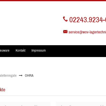
02243.9234-
service@wov-lagertechn
euware
Kontakt
Impressum
alettenregale
OHRA
kte