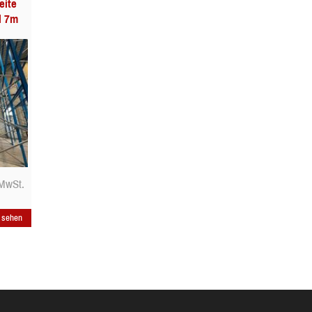
eite
l 7m
 MwSt.
s sehen