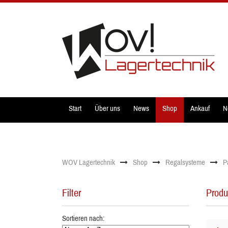
Start
Über uns
News
Shop
Ankauf
N
WOV Lagertechnik
Shop
Regalsysteme
P
Filter
Produ
Sortieren nach: