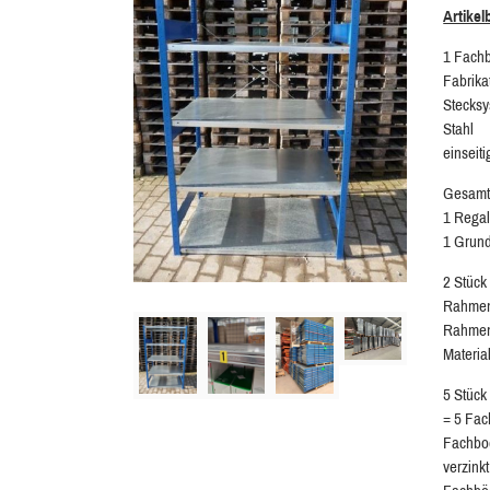
Artike
1 Fach
Fabrika
Stecks
Stahl
einseit
Gesamtr
1 Regal
1 Grund
2 Stück
Rahmen
Rahmen
Materia
5 Stüc
= 5 Fac
Fachbo
verzinkt