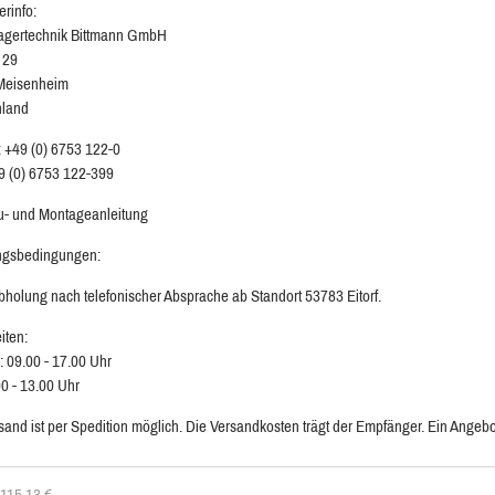
erinfo:
agertechnik Bittmann GmbH
 29
Meisenheim
hland
: +49 (0) 6753 122-0
9 (0) 6753 122-399
au- und Montageanleitung
ngsbedingungen:
bholung nach telefonischer Absprache ab Standort 53783 Eitorf.
iten:
: 09.00 - 17.00 Uhr
00 - 13.00 Uhr
sand ist per Spedition möglich. Die Versandkosten trägt der Empfänger. Ein Angebot