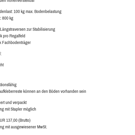
en höhenverstellbar
enlast: 100 kg max. Bodenbelastung
t: 800 kg
 Längstraversen zur Stabilisierung
ck pro Regalfeld
k Fachbodenträger
:
cht
ktionsfähig
 Aufkleberreste können an den Böden vorhanden sein
ert und verpackt
ng mit Stapler möglich
EUR 137,00 (Brutto)
ng mit ausgewiesener MwSt.