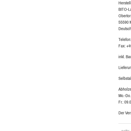
Herstell
BITO-L
Obertor
55590 
Deutsc
Telefon
Fax: +4
inkl. B
Lieferu
Selbsta
Abholze
Mo.-Do.
Fr.: 09.
Der Ver