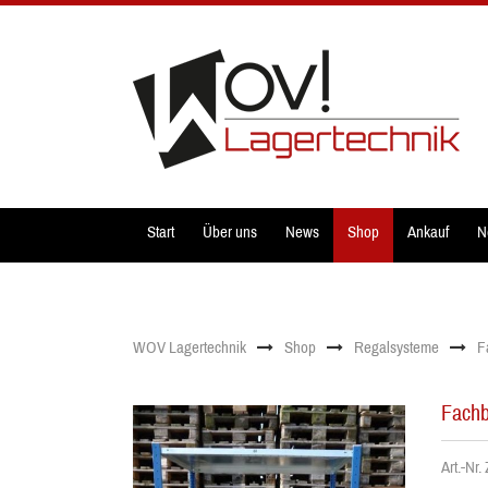
Start
Über uns
News
Shop
Ankauf
N
WOV Lagertechnik
Shop
Regalsysteme
F
Fachb
Art.-N