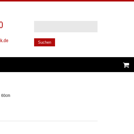
0
ik.de
Suchen
l 60cm