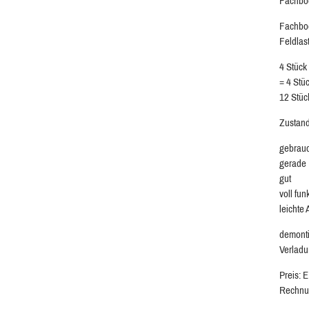
Fachböd
Fachbod
Feldlas
4 Stück
= 4 Stü
12 Stüc
Zustand
gebrau
gerade
gut
voll fun
leichte
demonti
Verladu
Preis: 
Rechnu