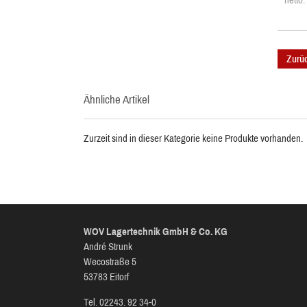
netto
Zurü
Ähnliche Artikel
Zurzeit sind in dieser Kategorie keine Produkte vorhanden.
WOV Lagertechnik GmbH & Co. KG
André Strunk
Wecostraße 5
53783 Eitorf
Tel. 02243. 92 34-0