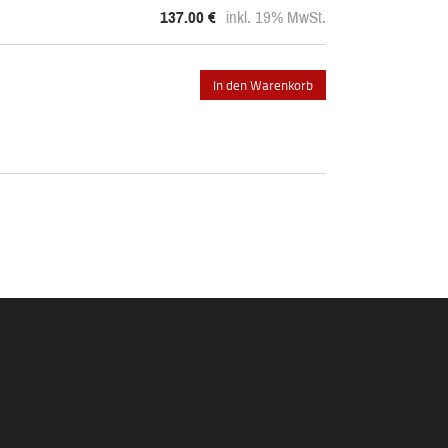
137.00
€
inkl. 19% MwSt.