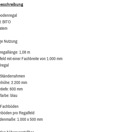
lbeschreibung
bodenregal
t: BITO
ystem
ige Nutzung
egallänge: 1,08 m
feld mit einer Fachbreite von 1.000 mm
regal
 Ständerrahmen
höhe: 2.200 mm
tiefe: 600 mm
lfarbe: blau
k Fachböden
hböden pro Regalfeld
denmaße: 1.000 x 500 mm