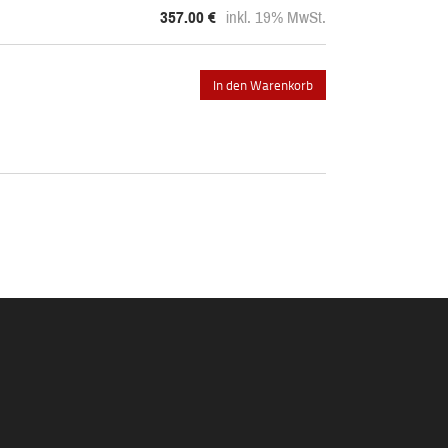
357.00
€
inkl. 19% MwSt.