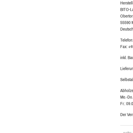
Herstell
BITO-L
Obertor
55590 
Deutsc
Telefon
Fax: +4
inkl. B
Lieferu
Selbsta
Abholze
Mo.-Do.
Fr.: 09.
Der Ver