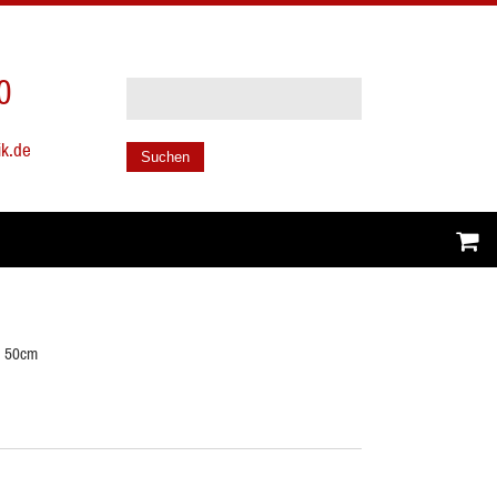
0
ik.de
Suchen
l 50cm