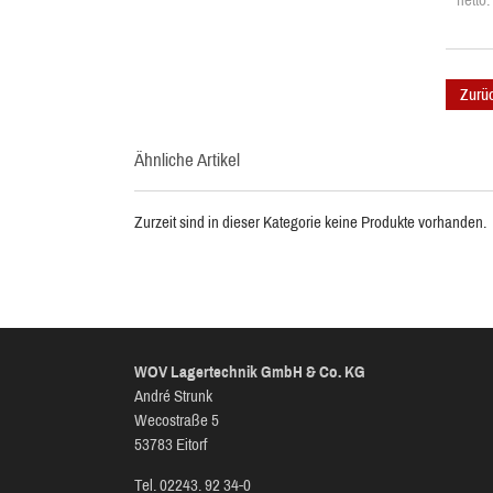
netto
Zurü
Ähnliche Artikel
Zurzeit sind in dieser Kategorie keine Produkte vorhanden.
WOV Lagertechnik GmbH & Co. KG
André Strunk
Wecostraße 5
53783 Eitorf
Tel. 02243. 92 34-0