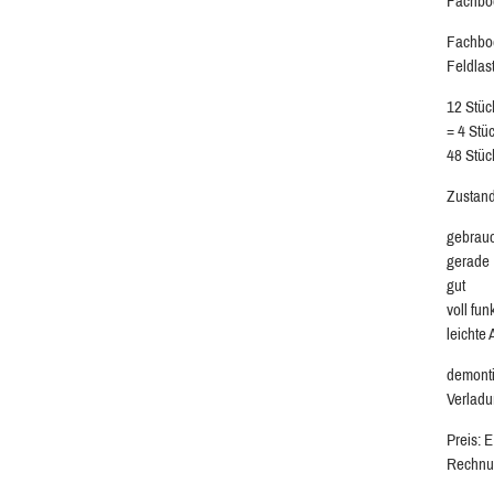
Fachböd
Fachbod
Feldlas
12 Stüc
= 4 Stü
48 Stüc
Zustand
gebrau
gerade
gut
voll fun
leichte
demonti
Verladu
Preis: 
Rechnu