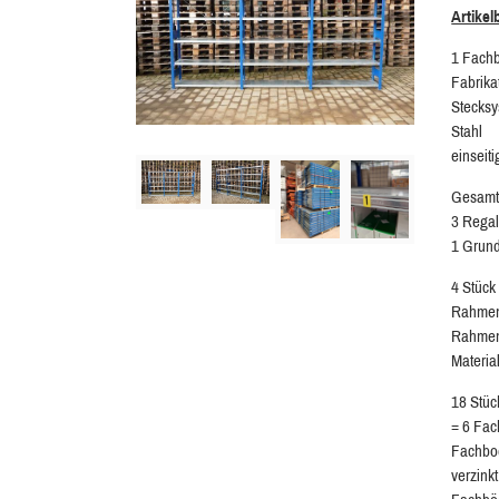
Artike
1 Fach
Fabrika
Stecks
Stahl
einseit
Gesamtr
3 Regal
1 Grund
4 Stück
Rahmen
Rahmen
Materia
18 Stü
= 6 Fac
Fachbo
verzinkt