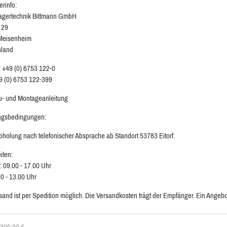
erinfo:
agertechnik Bittmann GmbH
 29
Meisenheim
hland
: +49 (0) 6753 122-0
9 (0) 6753 122-399
au- und Montageanleitung
ngsbedingungen:
bholung nach telefonischer Absprache ab Standort 53783 Eitorf.
iten:
: 09.00 - 17.00 Uhr
00 - 13.00 Uhr
sand ist per Spedition möglich. Die Versandkosten trägt der Empfänger. Ein Angebot