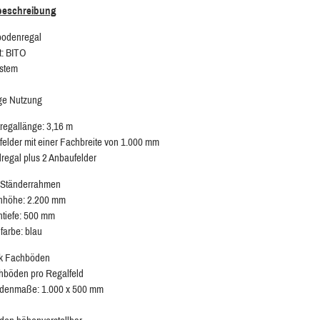
lbeschreibung
bodenregal
t: BITO
ystem
ige Nutzung
egallänge: 3,16 m
felder mit einer Fachbreite von 1.000 mm
regal plus 2 Anbaufelder
 Ständerrahmen
höhe: 2.200 mm
tiefe: 500 mm
lfarbe: blau
ck Fachböden
hböden pro Regalfeld
denmaße: 1.000 x 500 mm