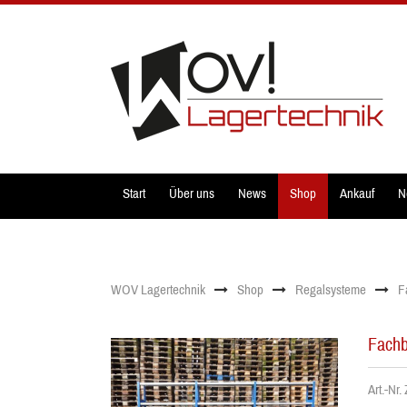
Start
Über uns
News
Shop
Ankauf
N
WOV Lagertechnik
Shop
Regalsysteme
F
Fachb
Art.-Nr