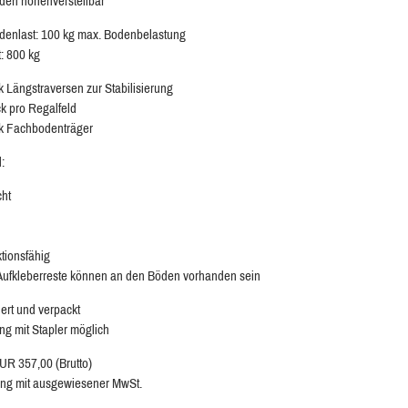
en höhenverstellbar
enlast: 100 kg max. Bodenbelastung
t: 800 kg
k Längstraversen zur Stabilisierung
ck pro Regalfeld
k Fachbodenträger
:
cht
ktionsfähig
 Aufkleberreste können an den Böden vorhanden sein
ert und verpackt
ng mit Stapler möglich
EUR 357,00 (Brutto)
ng mit ausgewiesener MwSt.