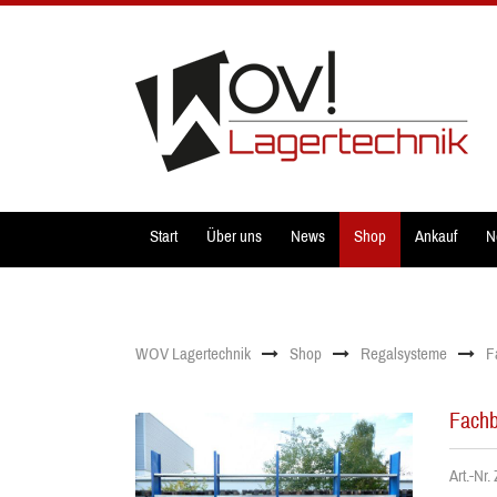
Start
Über uns
News
Shop
Ankauf
N
WOV Lagertechnik
Shop
Regalsysteme
F
Fachb
Art.-N