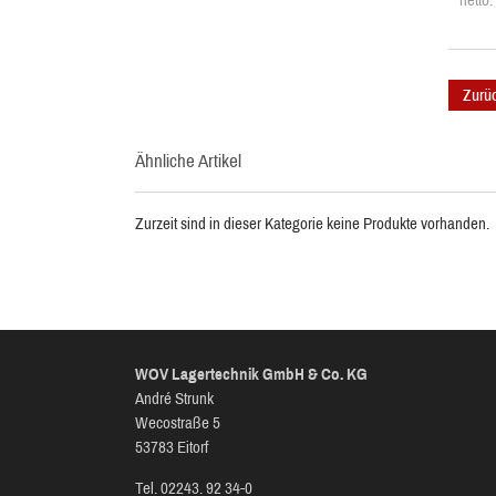
netto
Zurü
Ähnliche Artikel
Zurzeit sind in dieser Kategorie keine Produkte vorhanden.
WOV Lagertechnik GmbH & Co. KG
André Strunk
Wecostraße 5
53783 Eitorf
Tel. 02243. 92 34-0