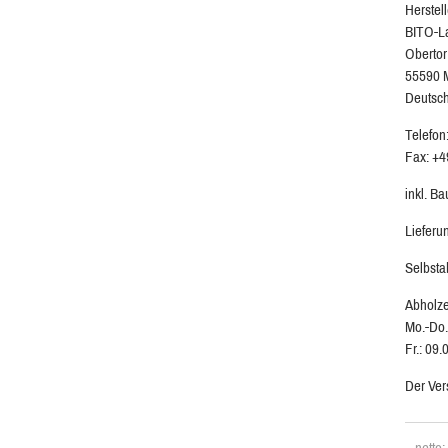
Herstell
BITO-L
Obertor
55590 
Deutsc
Telefon
Fax: +4
inkl. B
Lieferu
Selbsta
Abholze
Mo.-Do.
Fr.: 09.
Der Ver