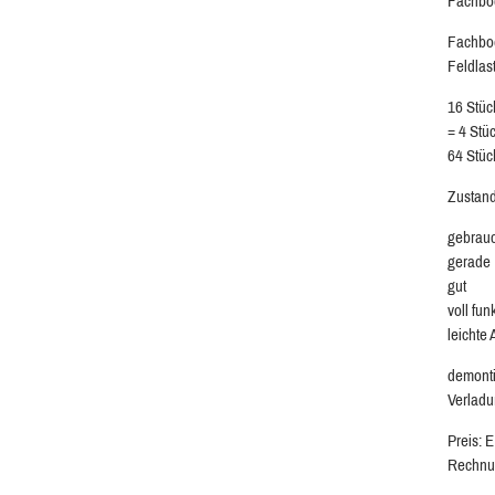
Fachböd
Fachbod
Feldlas
16 Stüc
= 4 Stü
64 Stüc
Zustand
gebrau
gerade
gut
voll fun
leichte
demonti
Verladu
Preis: 
Rechnu