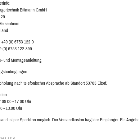
erinfo:
agertechnik Bittmann GmbH
 29
Meisenheim
hland
: +49 (0) 6753 122-0
9 (0) 6753 122-399
au- und Montageanleitung
ngsbedingungen:
bholung nach telefonischer Absprache ab Standort 53783 Eitorf.
iten:
: 09.00 - 17.00 Uhr
00 - 13.00 Uhr
sand ist per Spedition möglich. Die Versandkosten trägt der Empfänger. Ein Angebot