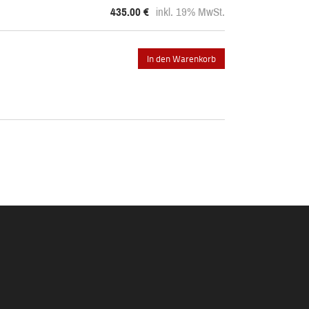
435.00
€
inkl. 19% MwSt.