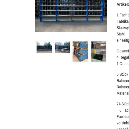
Artike
1 Fach
Fabrika
Stecks
Stahl
einseit
Gesamtr
4 Regal
1 Grund
5 Stück
Rahmen
Rahmen
Materia
24 Stü
= 6 Fac
Fachbo
verzinkt