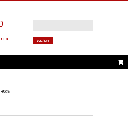
0
ik.de
Suchen
l 40cm