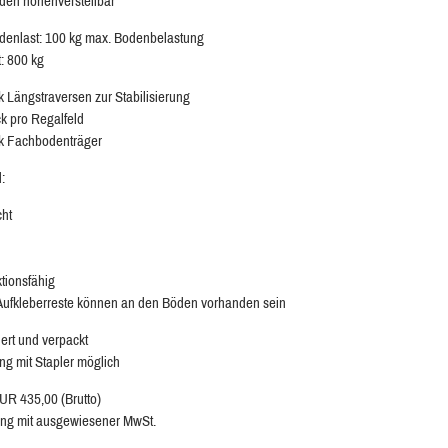
en höhenverstellbar
enlast: 100 kg max. Bodenbelastung
t: 800 kg
k Längstraversen zur Stabilisierung
ck pro Regalfeld
k Fachbodenträger
:
cht
ktionsfähig
 Aufkleberreste können an den Böden vorhanden sein
ert und verpackt
ng mit Stapler möglich
EUR 435,00 (Brutto)
ng mit ausgewiesener MwSt.