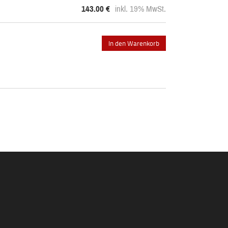
143.00
€
inkl. 19% MwSt.