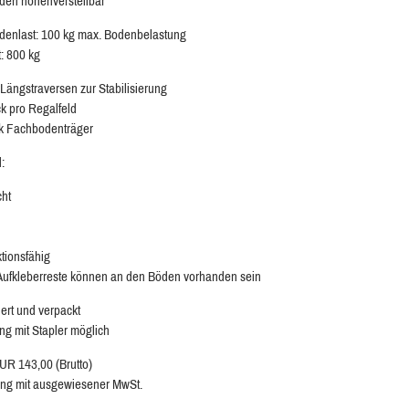
en höhenverstellbar
enlast: 100 kg max. Bodenbelastung
t: 800 kg
 Längstraversen zur Stabilisierung
ck pro Regalfeld
k Fachbodenträger
:
cht
ktionsfähig
 Aufkleberreste können an den Böden vorhanden sein
ert und verpackt
ng mit Stapler möglich
EUR 143,00 (Brutto)
ng mit ausgewiesener MwSt.