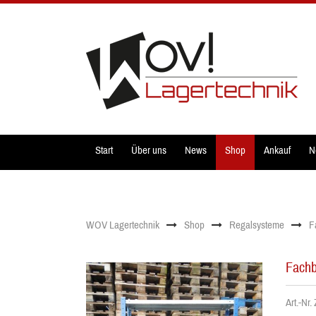
Start
Über uns
News
Shop
Ankauf
N
WOV Lagertechnik
Shop
Regalsysteme
F
Fachb
Art.-Nr