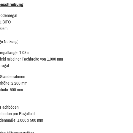
lbeschreibung
bodenregal
t: BITO
ystem
ige Nutzung
egallänge: 1,08 m
feld mit einer Fachbreite von 1.000 mm
regal
 Ständerrahmen
höhe: 2.200 mm
tiefe: 500 mm
k Fachböden
hböden pro Regalfeld
denmaße: 1.000 x 500 mm