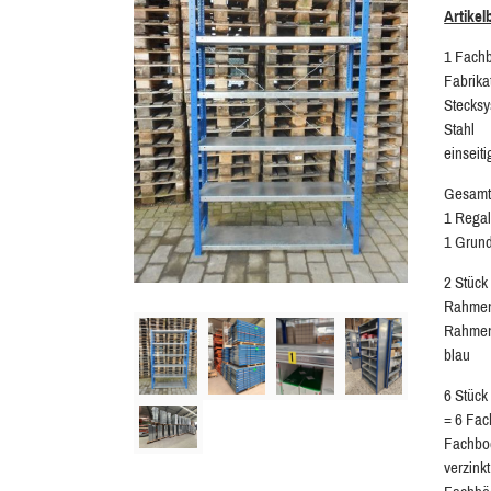
Artike
1 Fach
Fabrika
Stecks
Stahl
einseit
Gesamtr
1 Regal
1 Grund
2 Stück
Rahmen
Rahmen
blau
6 Stüc
= 6 Fac
Fachbo
verzinkt