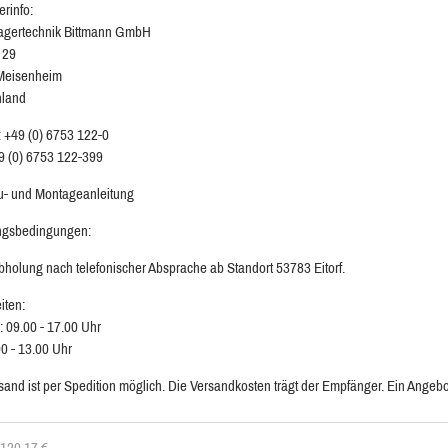
erinfo:
agertechnik Bittmann GmbH
 29
Meisenheim
hland
: +49 (0) 6753 122-0
9 (0) 6753 122-399
au- und Montageanleitung
ngsbedingungen:
bholung nach telefonischer Absprache ab Standort 53783 Eitorf.
iten:
: 09.00 - 17.00 Uhr
00 - 13.00 Uhr
sand ist per Spedition möglich. Die Versandkosten trägt der Empfänger. Ein Angebot