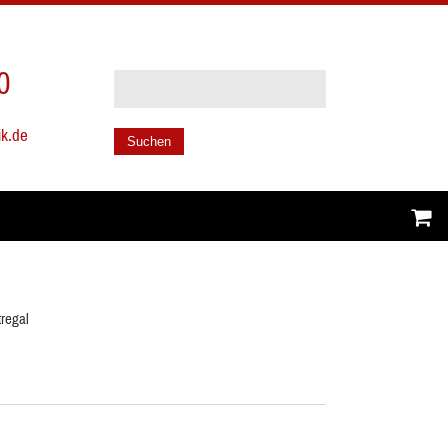
0
ik.de
Suchen
regal