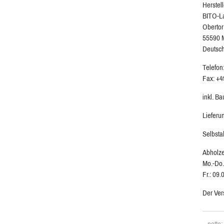
Herstell
BITO-L
Obertor
55590 
Deutsc
Telefon
Fax: +4
inkl. B
Lieferu
Selbsta
Abholze
Mo.-Do.
Fr.: 09.
Der Ver