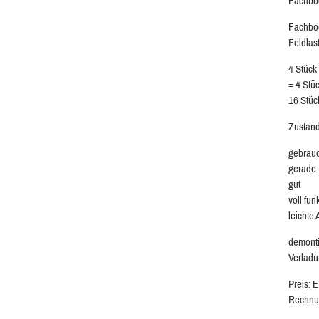
Fachböd
Fachbod
Feldlas
4 Stück
= 4 Stü
16 Stüc
Zustand
gebrau
gerade
gut
voll fun
leichte
demonti
Verladu
Preis: 
Rechnu