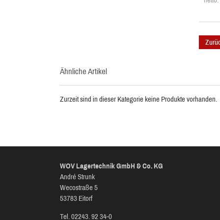
netto
Zurü
Ähnliche Artikel
Zurzeit sind in dieser Kategorie keine Produkte vorhanden.
WOV Lagertechnik GmbH & Co. KG
André Strunk
Wecostraße 5
53783 Eitorf
Tel. 02243. 92 34-0