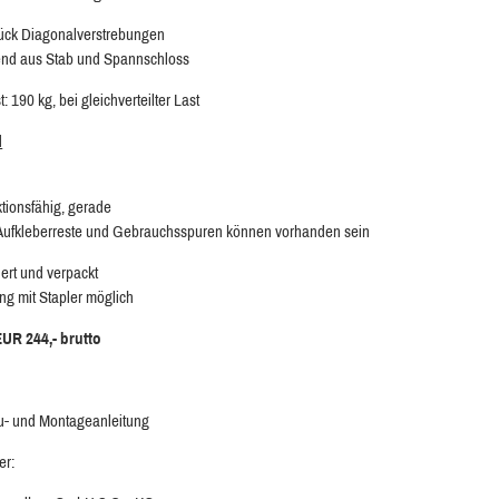
tück Diagonalverstrebungen
nd aus Stab und Spannschloss
: 190 kg, bei gleichverteilter Last
d
ktionsfähig, gerade
 Aufkleberreste und Gebrauchsspuren können vorhanden sein
ert und verpackt
ng mit Stapler möglich
EUR 244,- brutto
au- und Montageanleitung
er: