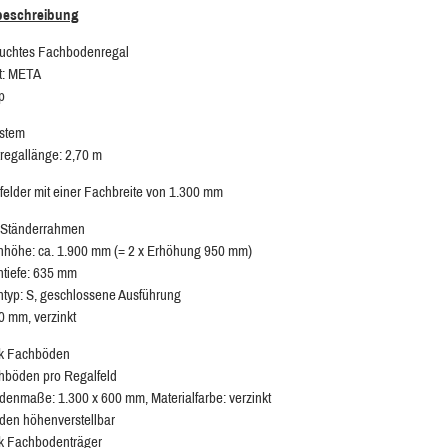
lbeschreibung
auchtes Fachbodenregal
t: META
p
ystem
egallänge: 2,70 m
felder mit einer Fachbreite von 1.300 mm
 Ständerrahmen
höhe: ca. 1.900 mm (= 2 x Erhöhung 950 mm)
tiefe: 635 mm
yp: S, geschlossene Ausführung
50 mm, verzinkt
ck Fachböden
hböden pro Regalfeld
enmaße: 1.300 x 600 mm, Materialfarbe: verzinkt
en höhenverstellbar
k Fachbodenträger