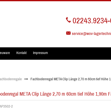
02243.9234-
service@wov-lagertechn
euware
Kontakt
Impressum
achbodenregale
Fachbodenregal META Clip Länge 2,70 m 60cm tief Höhe 1
odenregal META Clip Länge 2,70 m 60cm tief Höhe 1,90m Fa
. AP3502-2