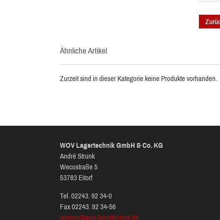
Zurü
Ähnliche Artikel
Zurzeit sind in dieser Kategorie keine Produkte vorhanden.
WOV Lagertechnik GmbH & Co. KG
André Strunk
Wecostraße 5
53783 Eitorf
Tel. 02243. 92 34-0
Fax 02243. 92 34-56
service@wov-lagertechnik.de