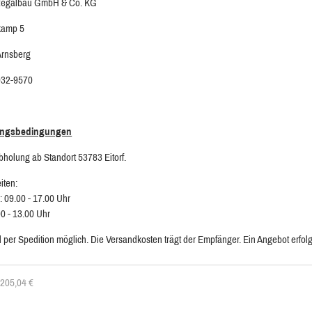
egalbau GmbH & Co. KG
kamp 5
Arnsberg
932-9570
ungsbedingungen
bholung ab Standort 53783 Eitorf.
iten:
: 09.00 - 17.00 Uhr
00 - 13.00 Uhr
 per Spedition möglich. Die Versandkosten trägt der Empfänger. Ein Angebot erfolg
: 205,04
€