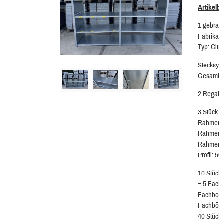
Artike
1 gebr
Fabrika
Typ: Cli
Stecks
Gesamtr
2 Regal
3 Stück
Rahmen
Rahmen
Rahment
Profil: 
10 Stü
= 5 Fac
Fachbod
Fachböd
40 Stüc