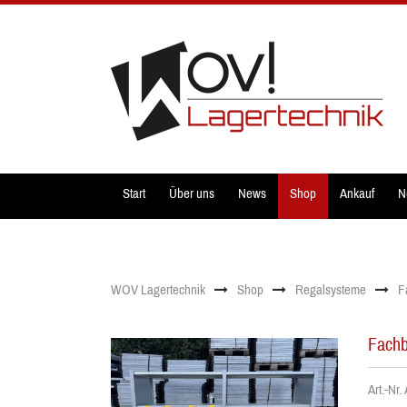
Start
Über uns
News
Shop
Ankauf
N
WOV Lagertechnik
Shop
Regalsysteme
F
Fachb
Art.-Nr