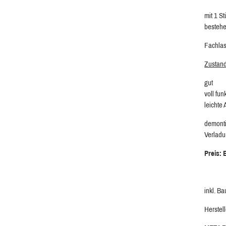
mit 1 S
bestehe
Fachlast
Zustan
gut
voll fun
leichte
demonti
Verladu
Preis: 
inkl. B
Herstell