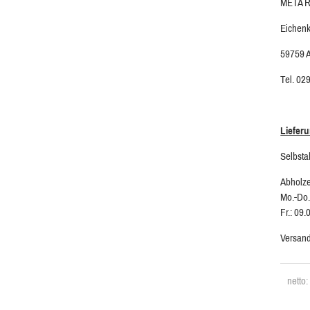
META R
Eichen
59759 
Tel. 02
Liefer
Selbsta
Abholze
Mo.-Do.
Fr.: 09.
Versand
netto