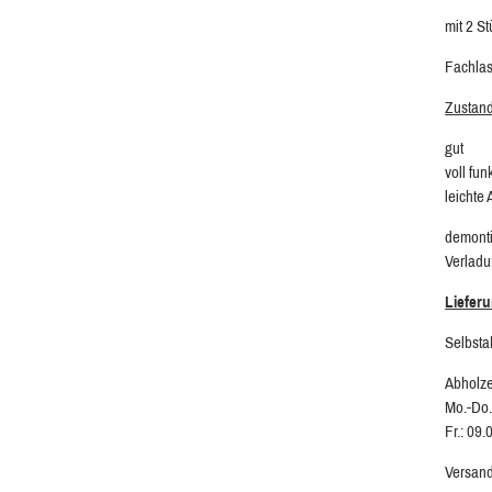
mit 2 S
Fachlast
Zustan
gut
voll fun
leichte
demonti
Verladu
Liefer
Selbsta
Abholze
Mo.-Do.
Fr.: 09.
Versand