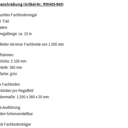
beschreibung (Artikel-Nr.: RW403-940)
auchtes Fachbodenregal
: Tixit
ystem
egallänge: ca. 10 m
felder mit einer Fachbreite von 1.200 mm
k Rahmen
höhe: 2.100 mm
tiefe: 365 mm
lfarbe: grün
ck Fachböden
hböden pro Regalfeld
denmaße: 1.200 x 360 x 35 mm
te Ausführung
en höhenverstellbar
ck Fachbodenträger