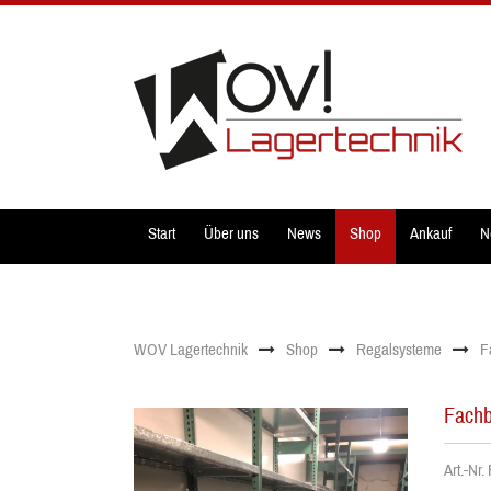
Start
Über uns
News
Shop
Ankauf
N
WOV Lagertechnik
Shop
Regalsysteme
F
Fachb
Art.-Nr