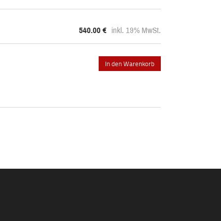
540.00
€
inkl. 19% MwSt.