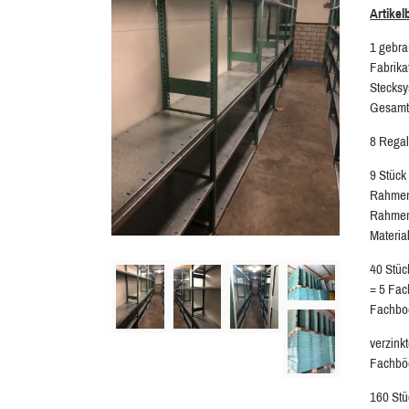
Artikel
1 gebr
Fabrikat
Stecks
Gesamtr
8 Regal
9 Stüc
Rahmen
Rahmen
Materia
40 Stü
= 5 Fac
Fachbo
verzink
Fachböd
160 Stü