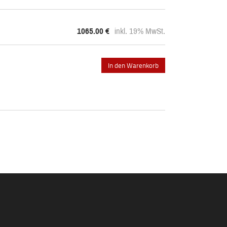
1065.00
€
inkl. 19% MwSt.