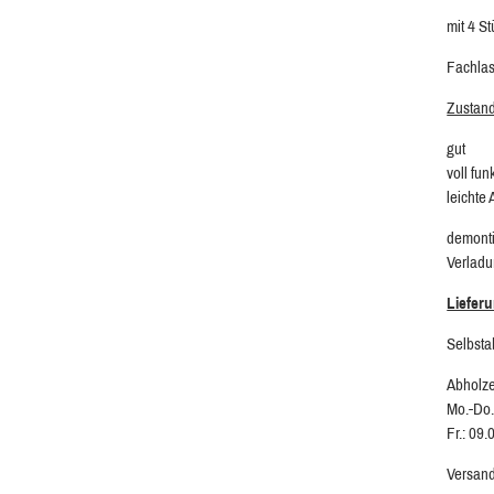
mit 4 S
Fachlast
Zustan
gut
voll fun
leichte
demonti
Verladu
Liefer
Selbsta
Abholze
Mo.-Do.
Fr.: 09.
Versand