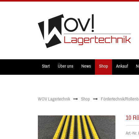
Start
Über uns
News
Shop
Ankauf
N
WOV Lagertechnik
Shop
Fördertechnik/Rollen
10 Rö
Art.-Nr