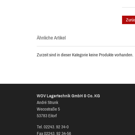
Zurü
Ähnliche Artikel
Zurzeit sind in dieser Kategorie keine Produkte vorhanden.
WOV Lagertechnik GmbH & Co. KG
André Strunk
Wecostraße 5
53783 Eitorf
Tel. 02243. 92 34-0
Fax 02243. 92 34-56