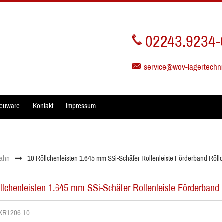
02243.9234-
service@wov-lagertechn
euware
Kontakt
Impressum
bahn
10 Röllchenleisten 1.645 mm SSi-Schäfer Rollenleiste Förderband Röll
llchenleisten 1.645 mm SSi-Schäfer Rollenleiste Förderband 
. KR1206-10