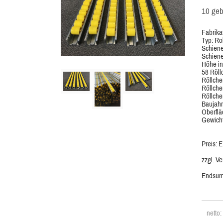
10 geb
Fabrika
Typ: Ro
Schiene
Schiene
Höhe in
58 Röll
Röllche
Röllche
Röllche
Baujahr
Oberflä
Gewicht
Preis: 
zzgl. V
Endsum
netto