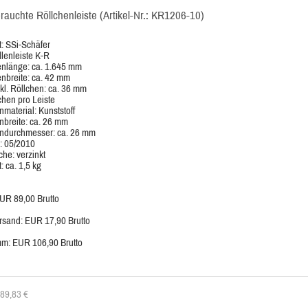
rauchte Röllchenleiste (Artikel-Nr.: KR1206-10)
t: SSi-Schäfer
llenleiste K-R
nlänge: ca. 1.645 mm
nbreite: ca. 42 mm
kl. Röllchen: ca. 36 mm
chen pro Leiste
nmaterial: Kunststoff
nbreite: ca. 26 mm
ndurchmesser: ca. 26 mm
: 05/2010
che: verzinkt
: ca. 1,5 kg
EUR 89,00 Brutto
ersand: EUR 17,90 Brutto
m: EUR 106,90 Brutto
: 89,83
€