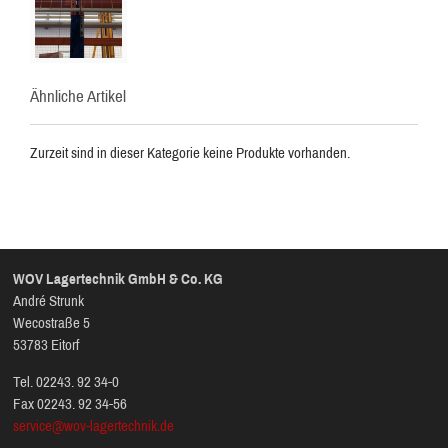
Ähnliche Artikel
Zurzeit sind in dieser Kategorie keine Produkte vorhanden.
WOV Lagertechnik GmbH & Co. KG
André Strunk
Wecostraße 5
53783 Eitorf
Tel. 02243. 92 34-0
Fax 02243. 92 34-56
service@wov-lagertechnik.de