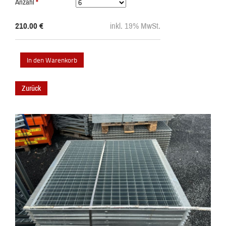
Anzahl
*
210.00
€
inkl. 19% MwSt.
Zurück