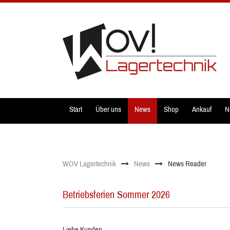
Start
Über uns
News
Shop
Ankauf
N
WOV Lagertechnik
News
News Reader
Betriebsferien Sommer 2026
Liebe Kunden,