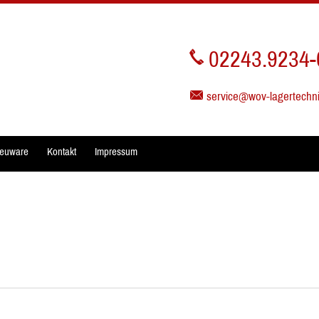
02243.9234-
service@wov-lagertechn
euware
Kontakt
Impressum