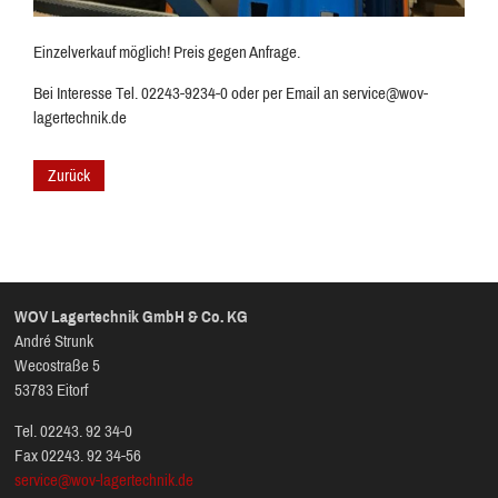
Einzelverkauf möglich! Preis gegen Anfrage.
Bei Interesse Tel. 02243-9234-0 oder per Email an service@wov-
lagertechnik.de
Zurück
WOV Lagertechnik GmbH & Co. KG
André Strunk
Wecostraße 5
53783 Eitorf
Tel. 02243. 92 34-0
Fax 02243. 92 34-56
service@wov-lagertechnik.de