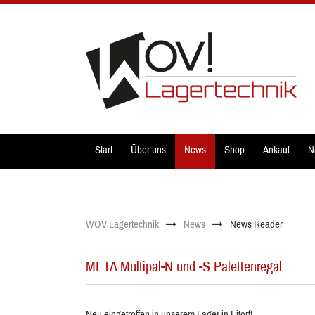
Start
Über uns
News
Shop
Ankauf
N
WOV Lagertechnik
News
News Reader
META Multipal-N und -S Palettenregal
Neu eingetroffen in unserem Lager in Eitorf!