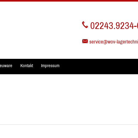
02243.9234-
service@wov-lagertechn
euware
Kontakt
Impressum