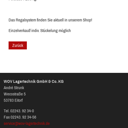
Das Regalsystem finden Sie aktuell in unserem Shop!
Einzelverkauf/ indiv. Stückelung möglich
Zurück
WOV Lagertechnik GmbH & Co. KG
André Strunk
Wecostraße 5
53783 Eitorf
Tel. 02243. 92 34-0
Fax 02243. 92 34-56
service@wov-lagertechnik.de