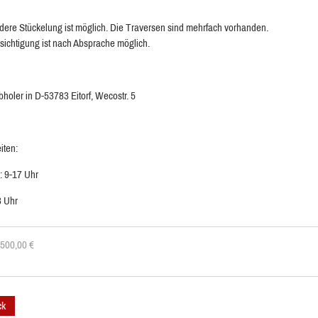
dere Stückelung ist möglich. Die Traversen sind mehrfach vorhanden.
sichtigung ist nach Absprache möglich.
bholer in D-53783 Eitorf, Wecostr. 5
iten:
: 9-17 Uhr
3 Uhr
: 500,00
€
ck