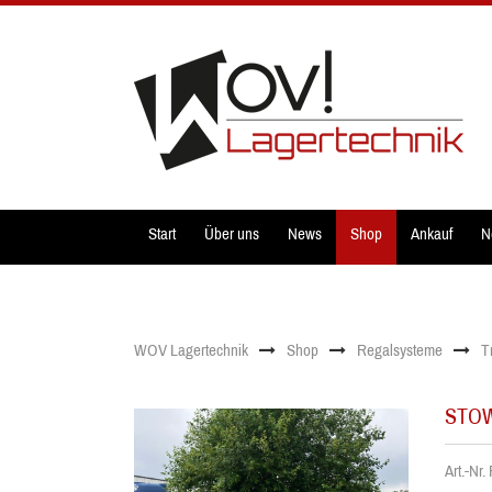
Start
Über uns
News
Shop
Ankauf
N
WOV Lagertechnik
Shop
Regalsysteme
T
STOW 
Art.-Nr