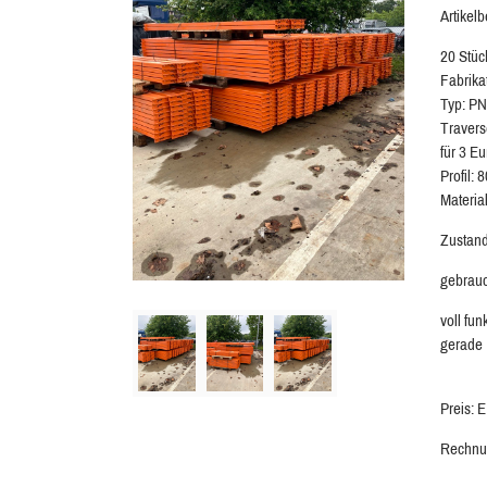
Artikel
20 Stüc
Fabrik
Typ: PN
Traver
für 3 E
Profil:
Materia
Zustand
gebrau
voll fun
gerade
Preis: 
Rechnu