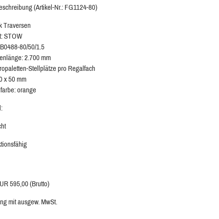
beschreibung (Artikel-Nr.: FG1124-80)
k Traversen
at: STOW
B0488-80/50/1.5
senlänge: 2.700 mm
uropaletten-Stellplätze pro Regalfach
 80 x 50 mm
lfarbe: orange
:
cht
ktionsfähig
EUR 595,00 (Brutto)
ng mit ausgew. MwSt.