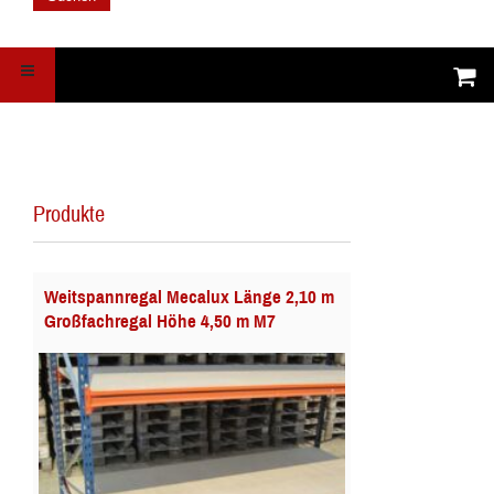
Produkte
Weitspannregal Mecalux Länge 2,10 m
Großfachregal Höhe 4,50 m M7