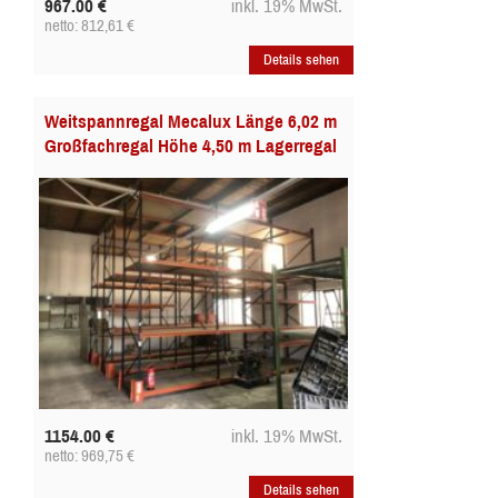
967.00
€
inkl. 19% MwSt.
netto: 812,61
€
Details sehen
Weitspannregal Mecalux Länge 6,02 m
Großfachregal Höhe 4,50 m Lagerregal
1154.00
€
inkl. 19% MwSt.
netto: 969,75
€
Details sehen