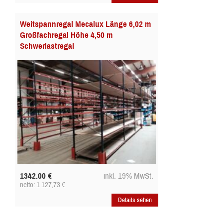
Weitspannregal Mecalux Länge 6,02 m
Großfachregal Höhe 4,50 m
Schwerlastregal
1342.00
€
inkl. 19% MwSt.
netto: 1 127,73
€
Details sehen