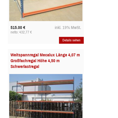
515.00
€
inkl. 19% MwSt.
netto: 432,77
€
Details sehen
Weitspannregal Mecalux Länge 4,07 m
Großfachregal Höhe 4,50 m
Schwerlastregal