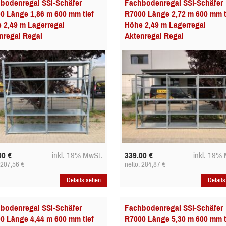
bodenregal SSi-Schäfer
Fachbodenregal SSi-Schäfer
0 Länge 1,86 m 600 mm tief
R7000 Länge 2,72 m 600 mm t
 2,49 m Lagerregal
Höhe 2,49 m Lagerregal
nregal Regal
Aktenregal Regal
00
€
inkl. 19% MwSt.
339.00
€
inkl. 19%
: 207,56
€
netto: 284,87
€
Details sehen
Detail
bodenregal SSi-Schäfer
Fachbodenregal SSi-Schäfer
0 Länge 4,44 m 600 mm tief
R7000 Länge 5,30 m 600 mm t