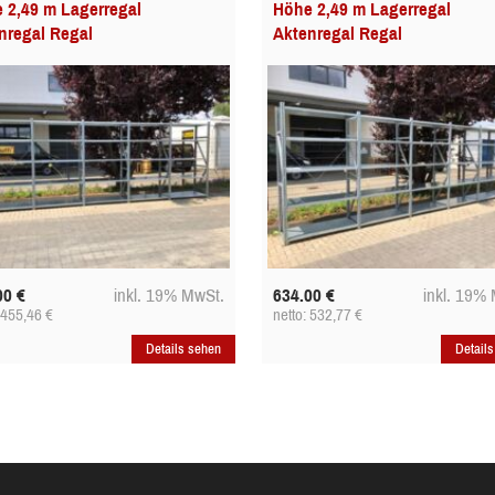
 2,49 m Lagerregal
Höhe 2,49 m Lagerregal
nregal Regal
Aktenregal Regal
00
€
inkl. 19% MwSt.
634.00
€
inkl. 19%
: 455,46
€
netto: 532,77
€
Details sehen
Detail