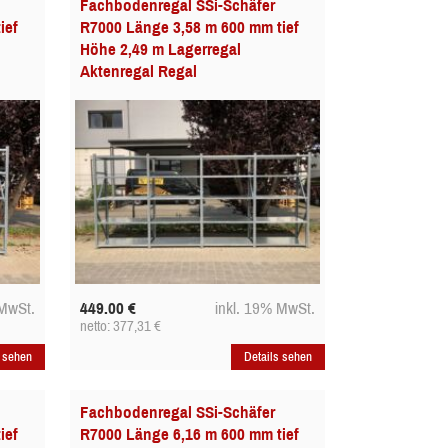
Fachbodenregal SSi-Schäfer
ief
R7000 Länge 3,58 m 600 mm tief
Höhe 2,49 m Lagerregal
Aktenregal Regal
 MwSt.
449.00
€
inkl. 19% MwSt.
netto: 377,31
€
s sehen
Details sehen
Fachbodenregal SSi-Schäfer
ief
R7000 Länge 6,16 m 600 mm tief