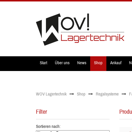
Start
Über uns
News
Shop
Ankauf
N
WOV Lagertechnik
Shop
Regalsysteme
F
Filter
Produ
Sortieren nach: