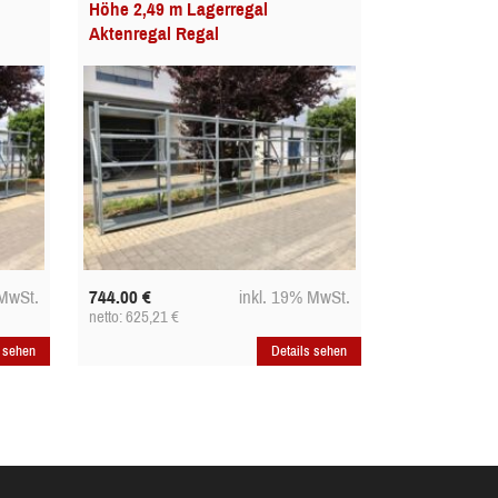
Höhe 2,49 m Lagerregal
Aktenregal Regal
 MwSt.
744.00
€
inkl. 19% MwSt.
netto: 625,21
€
s sehen
Details sehen