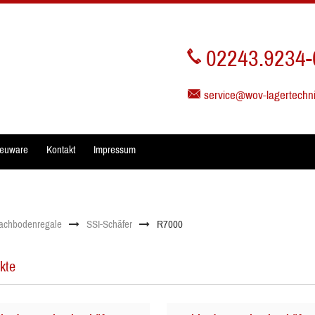
02243.9234-
service@wov-lagertechn
euware
Kontakt
Impressum
achbodenregale
SSI-Schäfer
R7000
kte