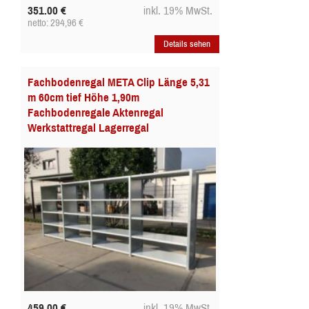
351.00
€
inkl. 19% MwSt.
netto: 294,96
€
Details sehen
Fachbodenregal META Clip Länge 5,31
m 60cm tief Höhe 1,90m
Fachbodenregale Aktenregal
Werkstattregal Lagerregal
459.00
€
inkl. 19% MwSt.