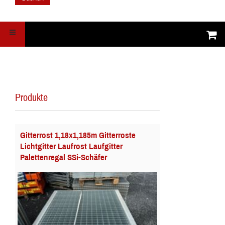
Produkte
Gitterrost 1,18x1,185m Gitterroste
Lichtgitter Laufrost Laufgitter
Palettenregal SSi-Schäfer