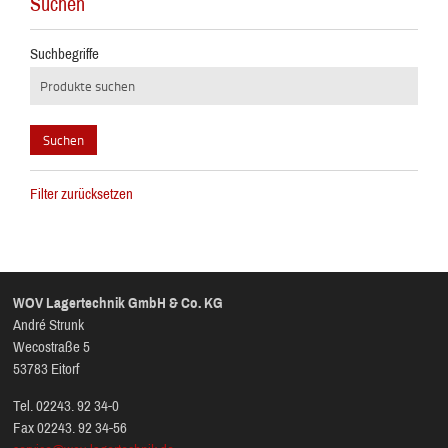
Suchen
Suchbegriffe
Filter zurücksetzen
WOV Lagertechnik GmbH & Co. KG
André Strunk
Wecostraße 5
53783 Eitorf
Tel. 02243. 92 34-0
Fax 02243. 92 34-56