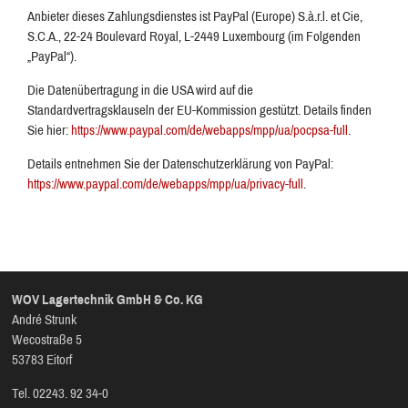
Anbieter dieses Zahlungsdienstes ist PayPal (Europe) S.à.r.l. et Cie,
S.C.A., 22-24 Boulevard Royal, L-2449 Luxembourg (im Folgenden
„PayPal“).
Die Datenübertragung in die USA wird auf die
Standardvertragsklauseln der EU-Kommission gestützt. Details finden
Sie hier:
https://www.paypal.com/de/webapps/mpp/ua/pocpsa-full
.
Details entnehmen Sie der Datenschutzerklärung von PayPal:
https://www.paypal.com/de/webapps/mpp/ua/privacy-full
.
WOV Lagertechnik GmbH & Co. KG
André Strunk
Wecostraße 5
53783 Eitorf
Tel. 02243. 92 34-0