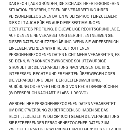
DAS RECHT, AUS GRÜNDEN, DIE SICH AUS IHRER BESONDEREN
SITUATION ERGEBEN, GEGEN DIE VERARBEITUNG IHRER
PERSONENBEZOGENEN DATEN WIDERSPRUCH EINZULEGEN;
DIES GILT AUCH FÜR EIN AUF DIESE BESTIMMUNGEN
GESTÜTZTES PROFILING. DIE JEWEILIGE RECHTSGRUNDLAGE,
AUF DENEN EINE VERARBEITUNG BERUHT, ENTNEHMEN SIE
DIESER DATENSCHUTZERKLÄRUNG. WENN SIE WIDERSPRUCH
EINLEGEN, WERDEN WIR IHRE BETROFFENEN
PERSONENBEZOGENEN DATEN NICHT MEHR VERARBEITEN, ES
SEI DENN, WIR KÖNNEN ZWINGENDE SCHUTZWÜRDIGE
GRÜNDE FÜR DIE VERARBEITUNG NACHWEISEN, DIE IHRE
INTERESSEN, RECHTE UND FREIHEITEN ÜBERWIEGEN ODER
DIE VERARBEITUNG DIENT DER GELTENDMACHUNG,
AUSÜBUNG ODER VERTEIDIGUNG VON RECHTSANSPRÜCHEN
(WIDERSPRUCH NACH ART. 21 ABS. 1 DSGVO).
WERDEN IHRE PERSONENBEZOGENEN DATEN VERARBEITET,
UM DIREKTWERBUNG ZU BETREIBEN, SO HABEN SIE DAS
RECHT, JEDERZEIT WIDERSPRUCH GEGEN DIE VERARBEITUNG
SIE BETREFFENDER PERSONENBEZOGENER DATEN ZUM
ZWECKE DERARTIGER WERBUNG EINZULEGEN; DIES GILT AUCH