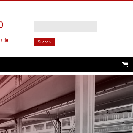
0
ik.de
Suchen